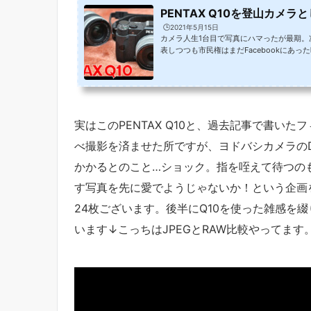
PENTAX Q10を登山カメラ
🕒️2021年5月15日
カメラ人生1台目で写真にハマったが最期。次
表しつつも市民権はまだFacebookにあ
を載せ、快感に浸っていた時代。例に漏れず
実はこのPENTAX Q10と、過去記事で書いたフ
べ撮影を済ませた所ですが、ヨドバシカメラのD
かかるとのこと…ショック。指を咥えて待つの
す写真を先に愛でようじゃないか！という企画を急
24枚ございます。後半にQ10を使った雑感を
います↓こっちはJPEGとRAW比較やってます