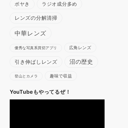
ボヤき
ラジオ成分多め
レンズの分解清掃
中華レンズ
広角レンズ
優秀な写真系買切アプリ
沼の歴史
引き伸ばしレンズ
趣味で収益
登山とカメラ
YouTubeもやってるぜ！
動
画
プ
レ
ー