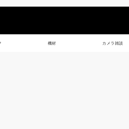
フ
機材
カメラ雑談