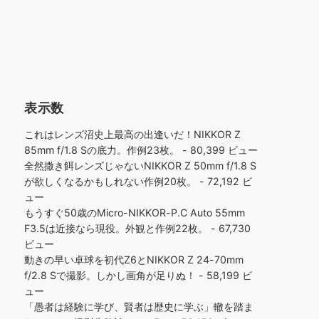
表示数
これはレンズ沼史上最高の出逢いだ！NIKKOR Z
85mm f/1.8 Sの底力。作例23枚。
- 80,399 ビュー
全然撒き餌レンズじゃないNIKKOR Z 50mm f/1.8 S
が欲しくなるかもしれない作例20枚。
- 72,192 ビ
ュー
もうすぐ50歳のMicro-NIKKOR-P.C Auto 55mm
F3.5は近接なら現役。外観と作例22枚。
- 67,730
ビュー
動きの早い卓球を初代Z6とNIKKOR Z 24-70mm
f/2.8 Sで撮影。しかし画角が足りぬ！
- 58,199 ビ
ュー
「愚者は経験に学び、賢者は歴史に学ぶ」轍を踏ま