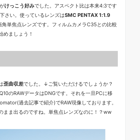
が
けっこう好み
でした。アスペクト比は本来4:3です
赦下さい。使っているレンズは
SMC PENTAX 1:1.9
準画角単焦点レンズです。フィルムカメラC35との比較
始めましょう！
は
歪曲収差
でした。↓ご覧いただけるでしょうか？
Q10のRAWデータはDNGです。それを一旦PCに移
omator(過去記事で紹介)でRAW現像しております。
のまま出るのですね。単焦点レンズなのに！？ww