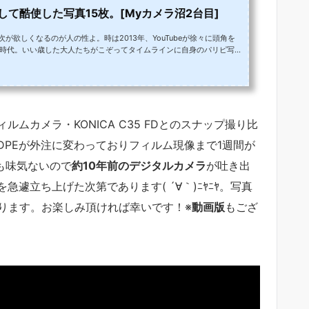
として酷使した写真15枚。[Myカメラ沼2台目]
が欲しくなるのが人の性よ。時は2013年、YouTubeが徐々に頭角を
った時代。いい歳した大人たちがこぞってタイムラインに自身のパリピ写真
私も登山の成果を世界に見せびらかすべく、背伸びして2台目...
ィルムカメラ・KONICA C35 FDとのスナップ撮り比
PEが外注に変わっておりフィルム現像まで1週間が
も味気ないので
約10年前のデジタルカメラ
が吐き出
遽立ち上げた次第であります( ´∀｀)ﾆﾔﾆﾔ。写真
綴ります。お楽しみ頂ければ幸いです！※
動画版
もござ
。