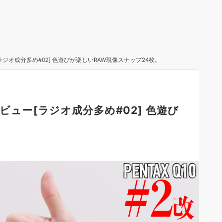
[ラジオ成分多め#02] 色遊びが楽しいRAW現像スナップ24枚。
レビュー[ラジオ成分多め#02] 色遊び
。