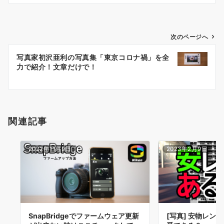
投
次のページへ
稿
写真家初沢亜利の写真集「東京コロナ禍」を全
ナ
力で紹介！文章だけで！
ビ
ゲ
ー
シ
関連記事
ョ
ン
2022年11月9日
2023年2月9日
SnapBridgeでファームウェア更新
[写真] 安物レン