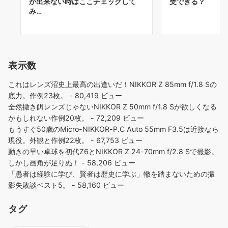
が出来ない時はここチェックして
受できる？
み…
表示数
これはレンズ沼史上最高の出逢いだ！NIKKOR Z 85mm f/1.8 Sの
底力。作例23枚。
- 80,419 ビュー
全然撒き餌レンズじゃないNIKKOR Z 50mm f/1.8 Sが欲しくなる
かもしれない作例20枚。
- 72,209 ビュー
もうすぐ50歳のMicro-NIKKOR-P.C Auto 55mm F3.5は近接なら
現役。外観と作例22枚。
- 67,753 ビュー
動きの早い卓球を初代Z6とNIKKOR Z 24-70mm f/2.8 Sで撮影。
しかし画角が足りぬ！
- 58,206 ビュー
「愚者は経験に学び、賢者は歴史に学ぶ」轍を踏まないための撮
影失敗談ベスト5。
- 58,160 ビュー
タグ