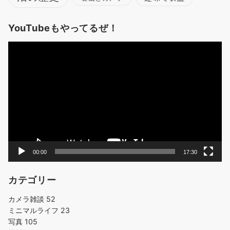
YouTubeもやってるぜ！
動
画
プ
レ
ー
ヤ
ー
00:00
17:30
カテゴリー
カメラ雑談
52
ミニマルライフ
23
写真
105