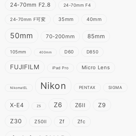
24-70mm F2.8
24-70mm F4
35mm
40mm
24-70mm F可変
50mm
85mm
70-200mm
D60
105mm
D850
400mm
FUJIFILM
Micro Lens
iPad Pro
Nikon
PENTAX
SIGMA
NikomatEL
Z6
Z9
X-E4
Z6II
Z5
Z30
Zf
Z50II
Zfc