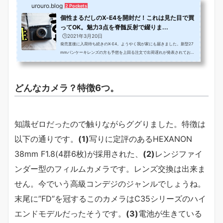
urouro.blog
2 Pockets
個性まるだしのX-E4を開封だ！これは見た目で買
ってOK。魅力3点を脊髄反射で綴りま...
🕒️2021年3月20日
発売直後に入荷待ち続きのX-E4。ようやく我が家にも届きました。新型27
mmパンケーキレンズの方も予想を上回る注文で出荷遅れが発表されてお
り、ミラーレス市場でNikonを追い抜いたシェア第3位の富士フィルムの勢
いが止まらないようです。それは嬉しいことですが…私の首はノビノビにな
りましたよ富士フィルムさん。歓喜の...
どんなカメラ？特徴6つ。
知識ゼロだったので触りながらググりました。特徴は
以下の通りです。
(1)
写りに定評のあるHEXANON
38mm F1.8(4群6枚)が採用された、
(2)
レンジファイ
ンダー型のフィルムカメラです。レンズ交換は出来ま
せん。今でいう高級コンデジのジャンルでしょうね。
末尾に”FD”を冠するこのカメラはC35シリーズのハイ
エンドモデルだったそうです。
(3)
電池が生きている