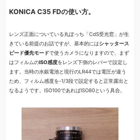
KONICA C35 FDの使い方。
レンズ正面についている丸ぽっち「CdS受光窓」が生
きている前提のお話ですが、基本的には
シャッタース
ピード優先モード
で使うカメラになりますので、まず
はフィルムの
ISO感度
をレンズ下側のレバーで設定し
ます。当時の水銀電池と現行のLR44では電圧が違う
ため、フィルム感度を-1/3段で設定すると正常露出と
なるようです。ISO100であればISO80という具合。