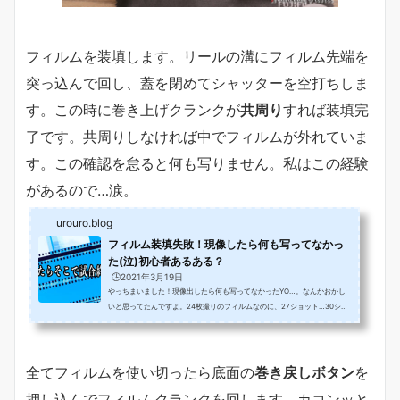
フィルムを装填します。リールの溝にフィルム先端を
突っ込んで回し、蓋を閉めてシャッターを空打ちしま
す。この時に巻き上げクランクが
共周り
すれば装填完
了です。共周りしなければ中でフィルムが外れていま
す。この確認を怠ると何も写りません。私はこの経験
があるので…涙。
urouro.blog
フィルム装填失敗！現像したら何も写ってなかっ
た(泣)初心者あるある？
🕒️2021年3月19日
やっちまいました！現像出したら何も写ってなかったYO…。なんかおかし
いと思ってたんですよ。24枚撮りのフィルムなのに、27ショット…30ショ
ット…36ショット…え？え？何枚撮れるねん！？「もしかしてフィルムが中
で空回りしてる？」と絶望し、僅かながらの奇跡を信じてフィルムを巻き戻
してカメラから取り出しました。藁...
全てフィルムを使い切ったら底面の
巻き戻しボタン
を
押し込んでフィルムクランクを回します。カコンッと