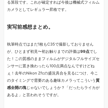
る算段です。これが確定すれば今後は機械式フィルム
カメラとしてレギュラー昇格です。
実写前感想まとめ。
執筆時点ではまだ1枚もC35で撮影しておりません
が、ひとまず初見〜初お触りまでの評価は
99点
でし
た！この質感のままフィルムがデジタルフルサイズセ
ンサーに置き換わったら100点満点なんですけどね
ぇ！去年のNikon Zfcの盛況具合を見るにつけ、今こ
のタイミングで需要のある趣味カメラってこういう
質
感全開の塊
じゃないでしょうか？「だったらライカが
あるよ」と言われそうですが。