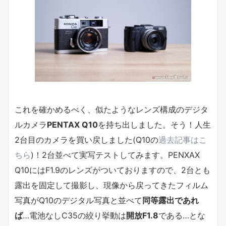
これを確かめるべく、似たようなレンズ構成のデジタ
ルカメラ
PENTAX Q10
を持ち出しました。そう！人生
2台目のカメラを買い戻しました(Q10の
過去記事はこ
ちら
)！2台並べて実写テストしてみます。PENXAX
Q10にはF1.9のレンズがついておりますので、2台とも
露出を固定して撮影し、現像から戻ってきたフィルム
写真がQ10のデジタル写真と並べて
同等露出であれ
ば
…電池なしC35の絞り挙動は
開放F1.8
である…とな