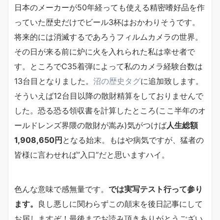
日本のメーカーが50年経っても使える精密嗜好品を作
っていた歴史だけでビール3杯はおかわりそうです。
将来的には消滅するであろうフィルムカメラの世界。
その日が来る前に炉に火を入れられた私は幸せ者で
す。ところでC35着弾によって私のカメラ経験台数は
13台目となりました。
沼の歴史タグ
に追加致します。
そういえば12台目以降の散財精算をしておりませんで
した。恐る恐る領収書を計算したところ(ここ半年のオ
ールドレンズ界隈の散財が嵩み)気がつけば
人生総額
1,908,650円
となる始末。もはや病気ですが、猛者の
皆様に言わせれば”入口”だと思いますハイ。
色んな意味で感無量です。
では実写テスト行って参り
ます。
良し悪しに関わらずこの顛末を後日記事にして
お届しますぞ！最後までお読み頂きありがとうござい