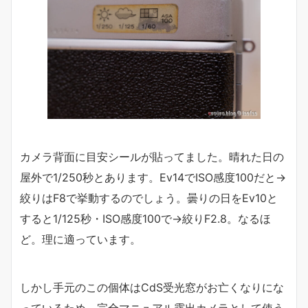
カメラ背面に目安シールが貼ってました。晴れた日の
屋外で1/250秒とあります。Ev14でISO感度100だと→
絞りはF8で挙動するのでしょう。曇りの日をEv10と
すると1/125秒・ISO感度100で→絞りF2.8。なるほ
ど。理に適っています。
しかし手元のこの個体はCdS受光窓がお亡くなりにな