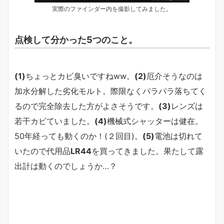
実際のファインダー内を撮影してみました。
点検して分かった5つのこと。
(1)
ちょっとカビ臭いですねww。
(2)
厄介そうなのは
加水分解した劣化モルト。際限なくパラパラ落ちてく
るので完全除去した方がよさそうです。
(3)
レンズは
若干カビていました。
(4)
機械式シャッターは健在。
50年経っても動くのか！(２回目)。
(5)
電池は切れて
いたので代用品
LR44
を買ってきました。果たして露
出計は動くのでしょうか…？