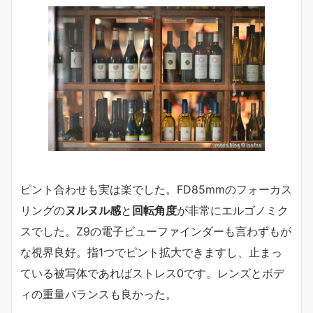
ピント合わせも実は楽でした。FD85mmのフォーカス
リングの
ヌルヌル感
と
回転角度
が非常にエルゴノミク
スでした。Z9の電子ビューファインダーも言わずもが
な視界良好。指1つでピント拡大できますし、止まっ
ている被写体であればストレス0です。レンズとボデ
ィの重量バランスも良かった。