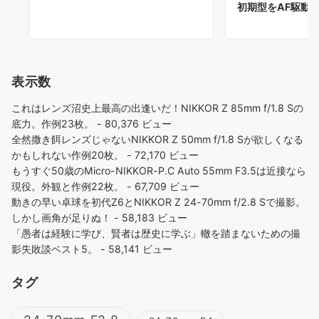
初期型をAF駆動
表示数
これはレンズ沼史上最高の出逢いだ！NIKKOR Z 85mm f/1.8 Sの
底力。作例23枚。
- 80,376 ビュー
全然撒き餌レンズじゃないNIKKOR Z 50mm f/1.8 Sが欲しくなる
かもしれない作例20枚。
- 72,170 ビュー
もうすぐ50歳のMicro-NIKKOR-P.C Auto 55mm F3.5は近接なら
現役。外観と作例22枚。
- 67,709 ビュー
動きの早い卓球を初代Z6とNIKKOR Z 24-70mm f/2.8 Sで撮影。
しかし画角が足りぬ！
- 58,183 ビュー
「愚者は経験に学び、賢者は歴史に学ぶ」轍を踏まないための撮
影失敗談ベスト5。
- 58,141 ビュー
タグ