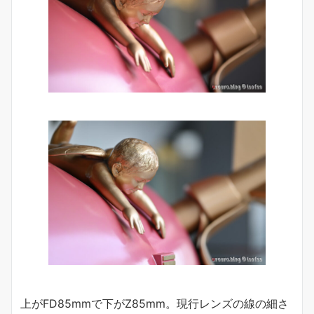
上がFD85mmで下がZ85mm。現行レンズの線の細さ