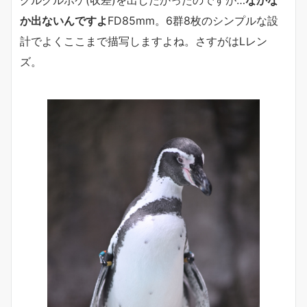
グルグルボケ(収差)を出したかったのですが…
なかな
か出ないんですよ
FD85mm。6群8枚のシンプルな設
計でよくここまで描写しますよね。さすがはLレン
ズ。