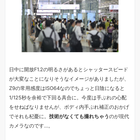
日中に開放F1.2の明るさがあるとシャッタースピード
が大変なことになりそうなイメージがありましたが、
Z9の常用感度はISO64なのでちょっと日陰になると
1/125秒を余裕で下回る具合に。今度は手ぶれの心配
をせねばなりませんが、ボディ内手ぶれ補正のおかげ
でそれも杞憂に。
技術がなくても撮れちゃう
のが現代
カメラなのです…。