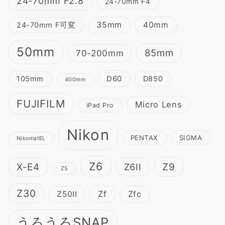
24-70mm F2.8
24-70mm F4
35mm
40mm
24-70mm F可変
50mm
85mm
70-200mm
D60
105mm
D850
400mm
FUJIFILM
Micro Lens
iPad Pro
Nikon
PENTAX
SIGMA
NikomatEL
Z6
Z9
X-E4
Z6II
Z5
Z30
Zf
Z50II
Zfc
うろうろSNAP