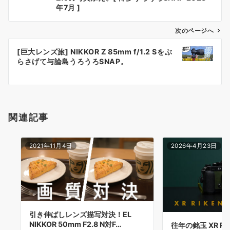
ナ
年7月 ]
ビ
ゲ
次のページへ
ー
[巨大レンズ旅] NIKKOR Z 85mm f/1.2 Sをぶ
シ
らさげて与論島うろうろSNAP。
ョ
ン
関連記事
2021年11月4日
2026年4月23日
引き伸ばしレンズ描写対決！EL
NIKKOR 50mm F2.8 N対F…
往年の銘玉 XR RIK