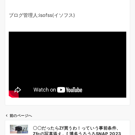
ブログ管理人:isofss(イソフス)
前のページへ
投
〇〇だったらZf買うわ！っていう事前条件、
稿
Zfcの写真添え。[ 博多うろうろSNAP 2023