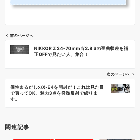
ントの50mmと並べてみた。こちらは2018年発売なのでまだ2歳と言った所
か。そう考えると感慨深いものがある。別にアナクロニズムを推奨したいわ
けではない。時の試練を経てもなおNiko...
前のページへ
投
NIKKOR Z 24-70mm f/2.8 Sの歪曲収差を補
稿
正OFFで見たい人、集合！
ナ
ビ
ゲ
次のページへ
ー
個性まるだしのX-E4を開封だ！これは見た目
シ
で買ってOK。魅力3点を脊髄反射で綴りま
ョ
す。
ン
関連記事