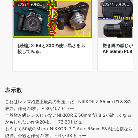
2022年9月2日
2024年8月30日
[続編] X-E4とZ30の使い易さを比
撒き餌の感じがしない
較してみる。
AF 56mm F1.8 E
表示数
これはレンズ沼史上最高の出逢いだ！NIKKOR Z 85mm f/1.8 Sの
底力。作例23枚。
- 80,407 ビュー
全然撒き餌レンズじゃないNIKKOR Z 50mm f/1.8 Sが欲しくなる
かもしれない作例20枚。
- 72,201 ビュー
もうすぐ50歳のMicro-NIKKOR-P.C Auto 55mm F3.5は近接なら
現役。外観と作例22枚。
- 67,738 ビュー