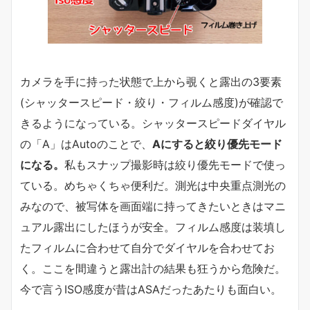
カメラを手に持った状態で上から覗くと露出の3要素
(シャッタースピード・絞り・フィルム感度)が確認で
きるようになっている。シャッタースピードダイヤル
の「A」はAutoのことで、
Aにすると絞り優先モード
になる。
私もスナップ撮影時は絞り優先モードで使っ
ている。めちゃくちゃ便利だ。測光は中央重点測光の
みなので、被写体を画面端に持ってきたいときはマニ
ュアル露出にしたほうが安全。フィルム感度は装填し
たフィルムに合わせて自分でダイヤルを合わせてお
く。ここを間違うと露出計の結果も狂うから危険だ。
今で言うISO感度が昔はASAだったあたりも面白い。