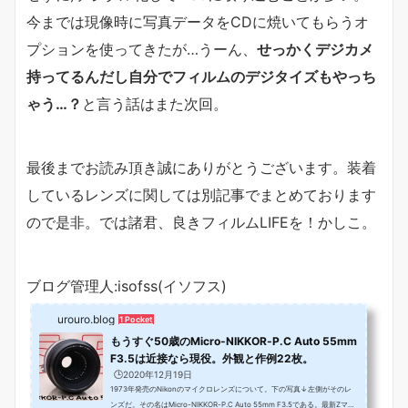
今までは現像時に写真データをCDに焼いてもらうオ
プションを使ってきたが…うーん、
せっかくデジカメ
持ってるんだし自分でフィルムのデジタイズもやっち
ゃう…？
と言う話はまた次回。
最後までお読み頂き誠にありがとうございます。装着
しているレンズに関しては別記事でまとめております
ので是非。では諸君、良きフィルムLIFEを！かしこ。
ブログ管理人:isofss(イソフス)
urouro.blog
1 Pocket
もうすぐ50歳のMicro-NIKKOR-P.C Auto 55mm
F3.5は近接なら現役。外観と作例22枚。
🕒️2020年12月19日
1973年発売のNikonのマイクロレンズについて。下の写真↓左側がそのレ
ンズだ。その名はMicro-NIKKOR-P.C Auto 55mm F3.5である。最新Zマウ