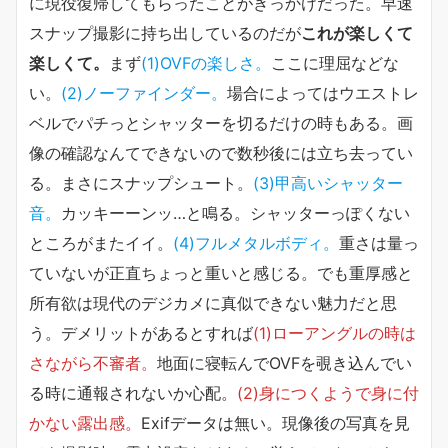
に現役復帰してもらったことがきっかけだった。早速
スナップ撮影に持ち出しているのだが
これが楽しくて
楽しくて。
まず
(1)OVFの楽しさ。
ここに理屈などな
い。
(2)ノーファインダー。
場合によってはウエストレ
ベルでパチっとシャッターを切るだけの時もある。画
像の確認なんてできないので数秒後には立ち去ってい
る。まさにスナップシュート。
(3)甲高いシャッター
音。
カッキーーンッ…と鳴る。シャッターっぽくない
ところがまたイイ。
(4)フルメタルボディ。
重さは量っ
ていないが正直ちょっと重いと感じる。でも重厚感と
所有欲は現代のデジカメに真似できない魅力だと思
う。デメリットがあるとすれば
(1)ローアングルの時は
さながら不審者。
地面に寝転んでOVFを覗き込んでい
る時に通報されないか心配。
(2)身につくようで身に付
かない露出感。
Exifデータは無い。現像後の写真を見