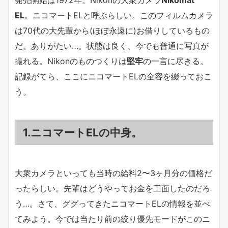
発売開始は1972年。Nikonの大衆カメラ
Nikomat
EL
。ニコマートELと呼ぶらしい。このフィルムカメラ
は70代の大先輩から(ほぼ永遠に)お借りしているもの
だ。ありがたい…。状態は良く、今でも普通に写真が
撮れる。Nikonのものつくりは
堅牢
の一言に尽きる。
記録がてら、ここにニコマートELの全容を綴っておこ
う。
1.ニコマートELの中身。
大衆カメラといっても当時の給料2〜3ヶ月分の価格だ
ったらしい。先輩はどうやってお金を工面したのだろ
う…。さて、ググってきたニコマートELの情報を並べ
てみよう。今では当たり前の絞り優先モードがこのニ