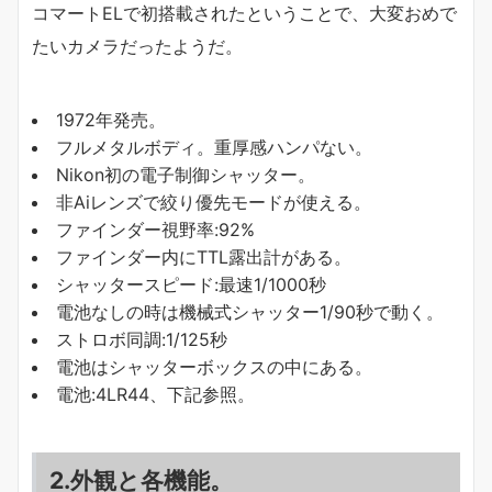
コマートELで初搭載されたということで、大変おめで
たいカメラだったようだ。
1972年発売。
フルメタルボディ。重厚感ハンパない。
Nikon初の電子制御シャッター。
非Aiレンズで絞り優先モードが使える。
ファインダー視野率:92%
ファインダー内にTTL露出計がある。
シャッタースピード:最速1/1000秒
電池なしの時は機械式シャッター1/90秒で動く。
ストロボ同調:1/125秒
電池はシャッターボックスの中にある。
電池:4LR44、下記参照。
2.外観と各機能。