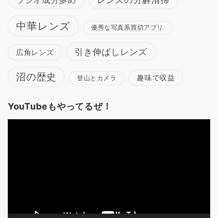
中華レンズ
優秀な写真系買切アプリ
引き伸ばしレンズ
広角レンズ
沼の歴史
趣味で収益
登山とカメラ
YouTubeもやってるぜ！
動
画
プ
レ
ー
ヤ
ー