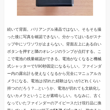
続いて背面。バリアングル液晶ではない。そもそも撮
った後に写真を確認できない。分かってはいるがスナ
ップ中にソワソワが止まらない。背面左上にある白い
ボタンを押すと隣のオレンジのランプが点灯する。こ
こで電池の残量確認ができる。電池がなくなると機械
式シャッターで1/90秒固定になるらしい。ファインダ
ー内の露出計も使えなくなるから完全にマニュアルカ
メラになる。電池は(切れた経験はないが)どれくらい
持つのだろう？…というか、電池が切れても文鎮化し
ないカメラということが素晴らしい。ちなみに、古く
なっていたファインダーのアイピースだけ現行品に換